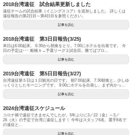
2018台湾遠征 試合結果更新しました
遠征チームの試合結果（イニングスコア）を追加しました。 詳しくは
遠征報告の第2日目～第4日目を参照ください。
記事を読む
2018台湾遠征 第3日目報告(3/25)
本日は6:00起床。 6:30から朝食をとり、7:00にホテルを出発です。 今
日の予定は･･･ 船橋Ａ→予選リーグ２試合目。勝てばブロ...
記事を読む
2019台湾遠征 第5日目報告(3/27)
台湾遠征第５日は１日観光の日です。 朝7:00起床、7:30朝食と、少しゆ
っくりとしたモーニングです。 9:00にホテルを出発し、まず向かっ...
記事を読む
2024台湾遠征スケジュール
コロナ禍で遠征できませんでしたが、5年ぶりに3／22（金）～3／
26（火）の予定で台湾に遠征します！ 今年はスタッフ6名、選手8名で
の遠征と...
記事を読む