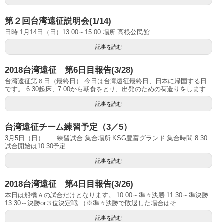
第２回台湾遠征説明会(1/14)
日時 1月14日（日）13:00～15:00 場所 高根公民館
記事を読む
2018台湾遠征 第6日目報告(3/28)
台湾遠征第６日（最終日） 今日は台湾遠征最終日、日本に帰国する日
です。 6:30起床、7:00から朝食をとり、出発のための荷造りをします...
記事を読む
台湾遠征チーム練習予定（3／5）
3月5日（日） 練習試合 集合場所 KSG豊富グランド 集合時間 8:30
試合開始は10:30予定
記事を読む
2018台湾遠征 第4日目報告(3/26)
本日は船橋Ａの試合だけとなります。 10:00～準々決勝 11:30～準決勝
13:30～決勝or３位決定戦 （※準々決勝で敗退した場合はそ...
記事を読む