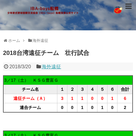
ホーム
海外遠征
2018台湾遠征チーム 壮行試合
2018/3/20
海外遠征
3
／17（土） ＫＳＧ豊富Ｇ
チーム名
１
２
３
４
５
６
合計
遠征チーム（Ａ）
3
1
1
0
0
1
6
連合チーム
0
0
1
0
1
0
2
3
／17（土） ＫＳＧ豊富Ｇ