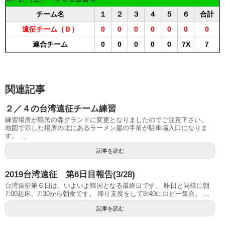
チーム名
１
２
３
４
５
６
合計
遠征チーム（Ｂ）
0
0
0
0
0
0
0
連合チーム
0
0
0
0
0
7X
7
関連記事
２／４の台湾遠征チーム練習
練習場所が県民の森グランドに変更となりましたのでご注意下さい。
地図で示した場所の北にあるラーメン屋の手前が駐車場入口になりま
す。 ...
記事を読む
2019台湾遠征 第6日目報告(3/28)
台湾遠征第６日は、いよいよ帰国となる最終日です。 昨日と同様に朝
7:00起床、7:30から朝食です。 帰り支度をして8:40にロビー集合。 ...
記事を読む