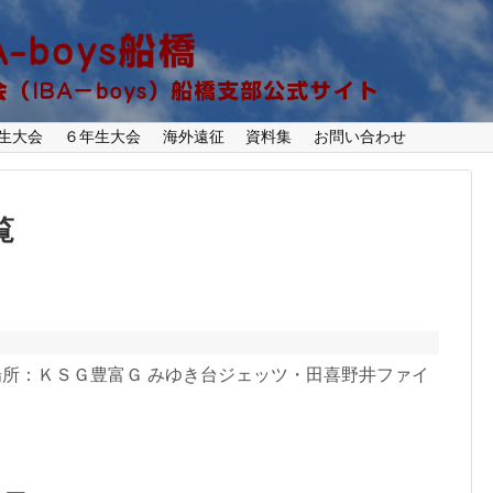
生大会
６年生大会
海外遠征
資料集
お問い合わせ
覧
～ 場所：ＫＳＧ豊富Ｇ みゆき台ジェッツ・田喜野井ファイ