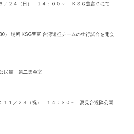
 ６／２４（日） １４：００～ ＫＳＧ豊富Ｇにて
：30） 場所 KSG豊富 台湾遠征チームの壮行試合を開会
 高根公民館 第二集会室
ス １１／２３（祝） １４：３０～ 夏見台近隣公園