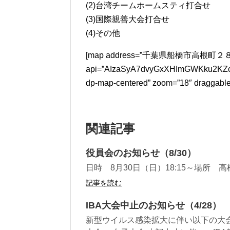
(2)台湾チームホームスティ打合せ
(3)国際親善大会打合せ
(4)その他
[map address=”千葉県船橋市高根町２８８５−３
api=”AIzaSyA7dvyGxXHImGWKku2KZc5lJ
dp-map-centered” zoom=”18″ draggable=”
関連記事
役員会のお知らせ（8/30）
日時 8月30日（日）18:15～場所 
記事を読む
IBA大会中止のお知らせ（4/28）
新型ウイルス感染拡大に伴い以下の大会