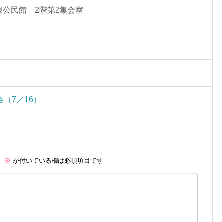
: 高根公民館 2階第2集会室
（7／16）
。
※
が付いている欄は必須項目です