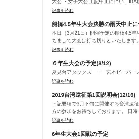
大会 ・女子大会 上記中止に伴い、IBA船
記事を読む
船橋4,5年生大会決勝の雨天中止
本日（3月21日）開催予定の船橋4,
ちまして大会は打ち切りといたします
記事を読む
６年生大会の予定(8/12)
夏見台アタックス ー 宮本ビーバース
記事を読む
2019台湾遠征第1回説明会(12/16)
下記要項で3月下旬に開催する台湾遠征
方の参加をお待ちしております。 日時 ： 1
記事を読む
6年生大会1回戦の予定