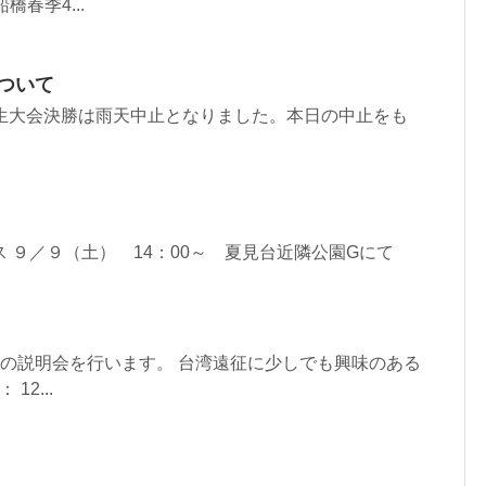
橋春季4...
について
5年生大会決勝は雨天中止となりました。本日の中止をも
。
 ９／９（土） 14：00～ 夏見台近隣公園Gにて
の説明会を行います。 台湾遠征に少しでも興味のある
2...