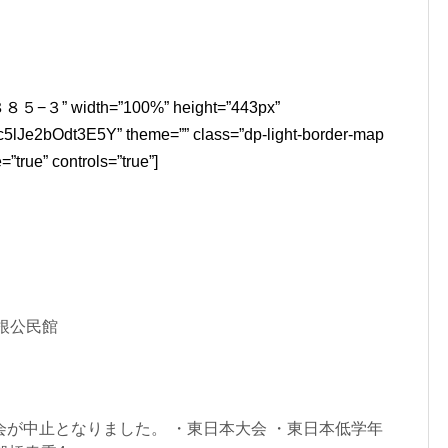
” width=”100%” height=”443px”
e2bOdt3E5Y” theme=”” class=”dp-light-border-map
true” controls=”true”]
高根公民館
が中止となりました。 ・東日本大会 ・東日本低学年